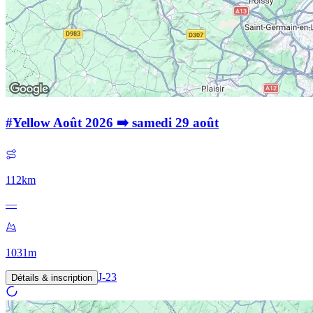
#Yellow Août 2026 ➡️ samedi 29 août
112
km
—
1031
m
J-
23
Détails & inscription