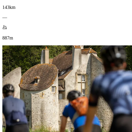
143
km
—
887
m