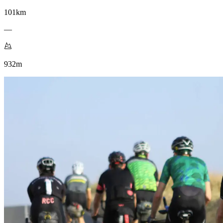
101
km
—
932
m