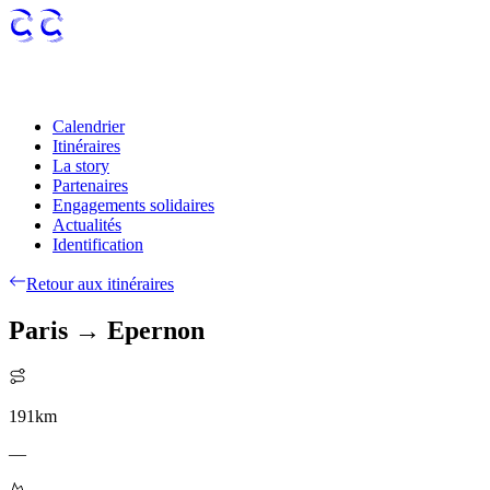
Calendrier
Itinéraires
La story
Partenaires
Engagements solidaires
Actualités
Identification
Retour aux itinéraires
Paris → Epernon
191
km
—