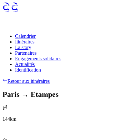
Calendrier
Itinéraires
La story
Partenaires
Engagements solidaires
Actualités
Identification
Retour aux itinéraires
Paris → Etampes
144
km
—