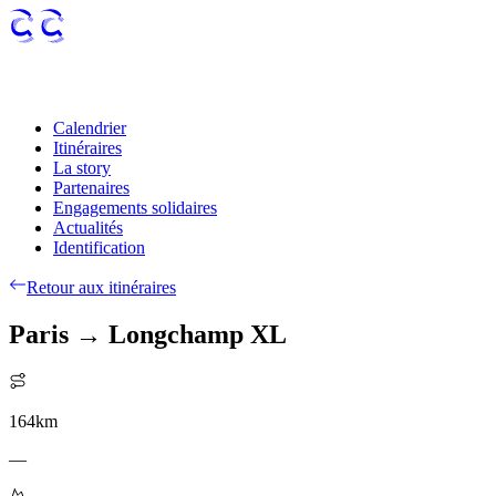
Calendrier
Itinéraires
La story
Partenaires
Engagements solidaires
Actualités
Identification
Retour aux itinéraires
Paris → Longchamp XL
164
km
—